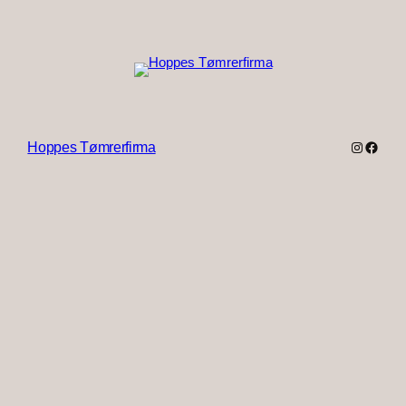
Instagra
Faceb
Hoppes Tømrerfirma